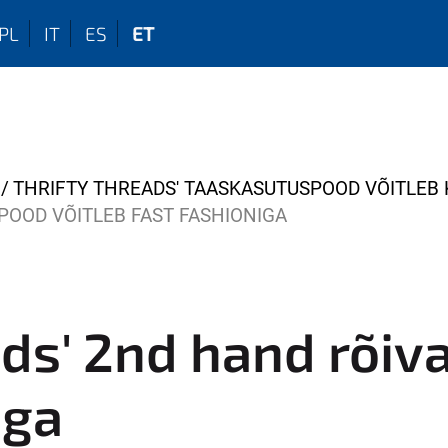
PL
IT
ES
ET
THRIFTY THREADS' TAASKASUTUSPOOD VÕITLEB 
POOD VÕITLEB FAST FASHIONIGA
ads' 2nd hand rõiv
iga