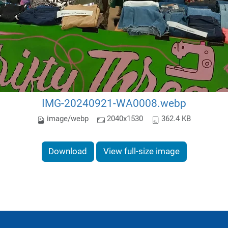
IMG-20240921-WA0008.webp
image/webp
2040x1530
362.4 KB
Download
View full-size image