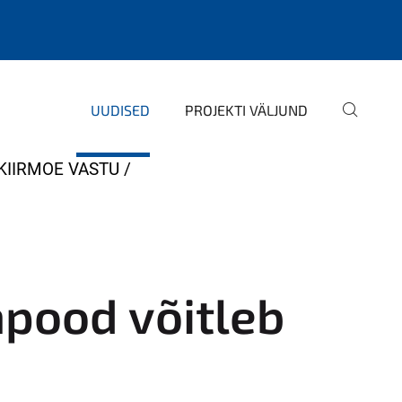
UUDISED
PROJEKTI VÄLJUND
KIIRMOE VASTU
apood võitleb