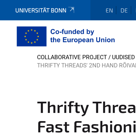
UNIVERSITÄT BONN
EN
DE
Y
COLLABORATIVE PROJECT
UUDISED
o
THRIFTY THREADS' 2ND HAND RÕIVA
u
a
r
e
Thrifty Thre
h
e
Fast Fashion
r
e