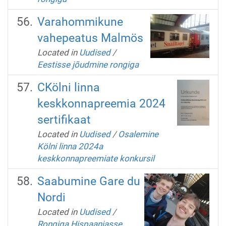
Varahommikune
vahepeatus Malmös
Located in
Uudised
/
Eestisse jõudmine rongiga
CKölni linna
keskkonnapreemia 2024
sertifikaat
Located in
Uudised
/
Osalemine
Kölni linna 2024a
keskkonnapreemiate konkursil
Saabumine Gare du
Nordi
Located in
Uudised
/
Rongiga Hispaaniasse