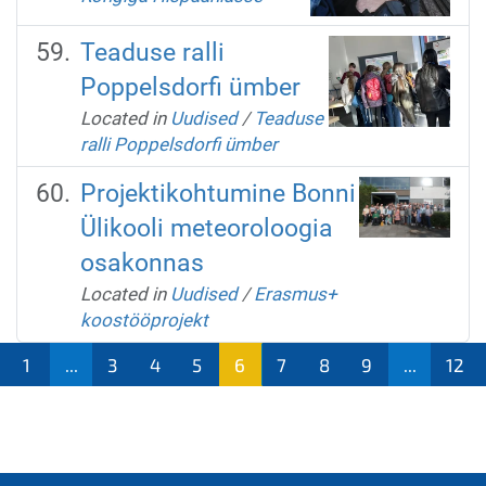
Teaduse ralli
Poppelsdorfi ümber
Located in
Uudised
/
Teaduse
ralli Poppelsdorfi ümber
Projektikohtumine Bonni
Ülikooli meteoroloogia
osakonnas
Located in
Uudised
/
Erasmus+
koostööprojekt
1
...
3
4
5
6
7
8
9
...
12