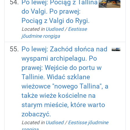
Po lewej: Pociąg z Tallina
do Valgi. Po prawej:
Pociąg z Valgi do Rygi.
Located in
Uudised
/
Eestisse
jõudmine rongiga
Po lewej: Zachód słońca nad
wyspami archipelagu. Po
prawej: Wejście do portu w
Tallinie. Widać szklane
wieżowce "nowego Tallina", a
także wieże kościelne na
starym mieście, które warto
zobaczyć.
Located in
Uudised
/
Eestisse jõudmine
rongiga