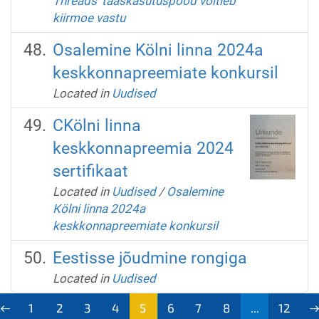
Threads' taaskasutuspood võitleb
kiirmoe vastu
Osalemine Kölni linna 2024a
keskkonnapreemiate konkursil
Located in
Uudised
CKölni linna
keskkonnapreemia 2024
sertifikaat
Located in
Uudised
/
Osalemine
Kölni linna 2024a
keskkonnapreemiate konkursil
Eestisse jõudmine rongiga
Located in
Uudised
1
2
3
4
5
6
7
8
...
12