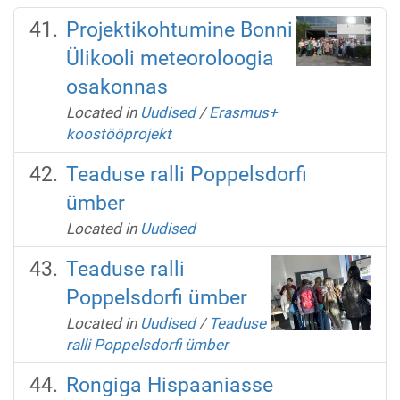
Projektikohtumine Bonni
Ülikooli meteoroloogia
osakonnas
Located in
Uudised
/
Erasmus+
koostööprojekt
Teaduse ralli Poppelsdorfi
ümber
Located in
Uudised
Teaduse ralli
Poppelsdorfi ümber
Located in
Uudised
/
Teaduse
ralli Poppelsdorfi ümber
Rongiga Hispaaniasse