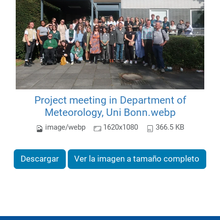
Project meeting in Department of
Meteorology, Uni Bonn.webp
image/webp
1620x1080
366.5 KB
Descargar
Ver la imagen a tamaño completo