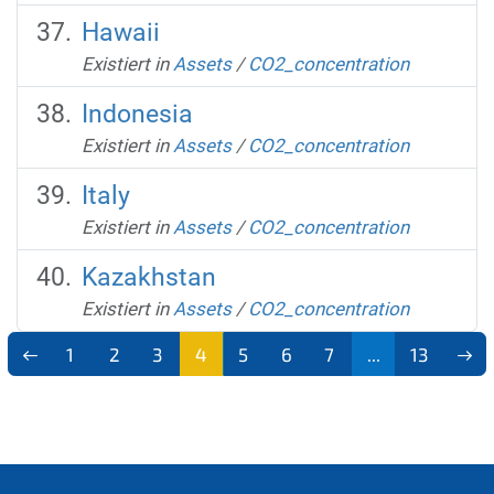
Hawaii
Existiert in
Assets
/
CO2_concentration
Indonesia
Existiert in
Assets
/
CO2_concentration
Italy
Existiert in
Assets
/
CO2_concentration
Kazakhstan
Existiert in
Assets
/
CO2_concentration
1
2
3
4
5
6
7
...
13
(aktu
ell)