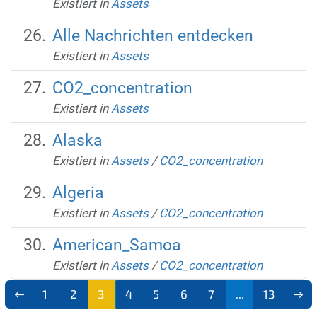
Existiert in
Assets
Alle Nachrichten entdecken
Existiert in
Assets
CO2_concentration
Existiert in
Assets
Alaska
Existiert in
Assets
/
CO2_concentration
Algeria
Existiert in
Assets
/
CO2_concentration
American_Samoa
Existiert in
Assets
/
CO2_concentration
1
2
3
4
5
6
7
...
13
(aktu